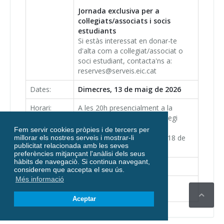
Jornada exclusiva per a
col·legiats/associats i socis
estudiants
Si estàs interessat en donar-te
d'alta com a col·legiat/associat o
soci estudiant, contacta'ns a:
reserves@serveis.eic.cat
Dates:
Dimecres, 13 de maig de 2026
Horari:
A les 20h presencialment a la
Delegació del Vallès del Col·legi
d'Enginyers Industrials de
Fem servir cookies pròpies i de tercers per
Catalunya. Carrer Indústria, 18 de
millorar els nostres serveis i mostrar-li
publicitat relacionada amb les seves
Sabadell
preferències mitjançant l'anàlisi dels seus
hàbits de navegaciò. Si continua navegant,
Inscripcions:
Període inscripció tancat
considerem que accepta el seu ús.
Més informació
Places limitades.
Aceptar