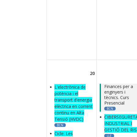
20
Finances per a
L'electrònica de
enginyers i
potència i el
tècnics. Curs
transport d'energia
Presencial
elèctrica en corrent
BCN
continu en Alta
CIBERSEGURET
Tensió (HVDC)
INDUSTRIAL I
BCN
GESTIÓ DEL RI
Cicle: Les
LLE