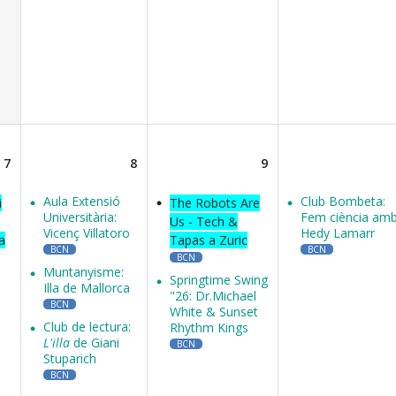
7
8
9
Aula Extensió
Club Bombeta:
i
The Robots Are
Universitària:
Fem ciència am
Us - Tech &
Vicenç Villatoro
Hedy Lamarr
a
Tapas a Zuric
BCN
BCN
BCN
Muntanyisme:
Springtime Swing
Illa de Mallorca
"26: Dr.Michael
BCN
White & Sunset
Club de lectura:
Rhythm Kings
L'illa
de Giani
BCN
Stuparich
BCN