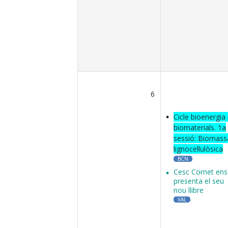
6
Cicle bioenergia 
biomaterials. 1a
sessió: Biomass
lignocel·lulòsica
BCN
Cesc Cornet ens
presenta el seu
nou llibre
VAL