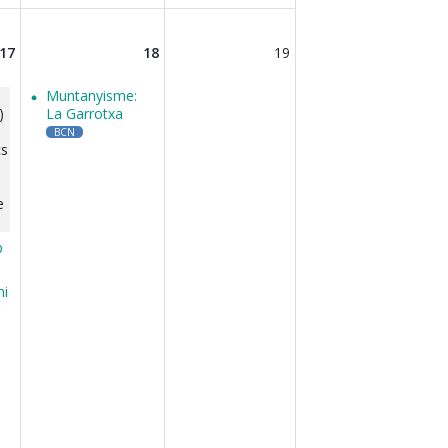
17
18
19
Muntanyisme:
)
La Garrotxa
BCN
cs
e
p
ni