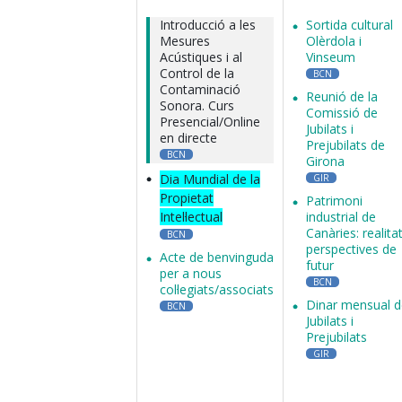
Introducció a les
Sortida cultural
Mesures
Olèrdola i
Acústiques i al
Vinseum
Control de la
BCN
Contaminació
Reunió de la
Sonora. Curs
Comissió de
Presencial/Online
Jubilats i
en directe
Prejubilats de
BCN
Girona
Dia Mundial de la
GIR
Propietat
Patrimoni
Intel·lectual
industrial de
Canàries: realitat
BCN
perspectives de
Acte de benvinguda
futur
per a nous
BCN
col·legiats/associats
Dinar mensual d
BCN
Jubilats i
Prejubilats
GIR