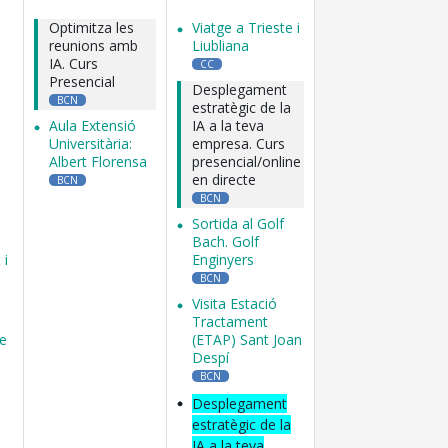
Optimitza les
Viatge a Trieste i
reunions amb
Liubliana
IA. Curs
CC
Presencial
Desplegament
BCN
estratègic de la
Aula Extensió
IA a la teva
Universitària:
empresa. Curs
Albert Florensa
presencial/online
en directe
BCN
BCN
Sortida al Golf
Bach. Golf
 i
Enginyers
BCN
Visita Estació
Tractament
e
(ETAP) Sant Joan
Despí
BCN
Desplegament
estratègic de la
IA a la teva