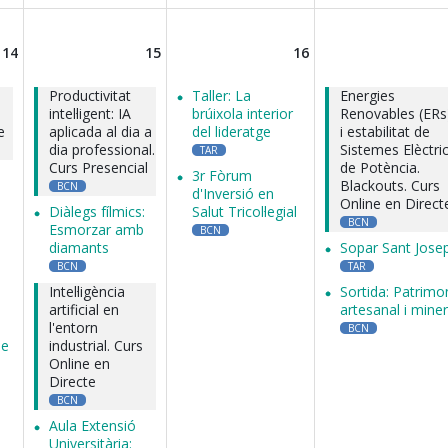
14
15
16
Productivitat
Taller: La
Energies
intel·ligent: IA
brúixola interior
Renovables (ERs
e
aplicada al dia a
del lideratge
i estabilitat de
dia professional.
Sistemes Elèctri
TAR
Curs Presencial
de Potència.
3r Fòrum
Blackouts. Curs
BCN
d'Inversió en
Online en Direct
Diàlegs fílmics:
Salut Tricol·legial
BCN
Esmorzar amb
BCN
diamants
Sopar Sant Jose
BCN
TAR
Intel·ligència
Sortida: Patrimo
artificial en
artesanal i miner
l'entorn
BCN
se
industrial. Curs
Online en
Directe
BCN
Aula Extensió
Universitària: