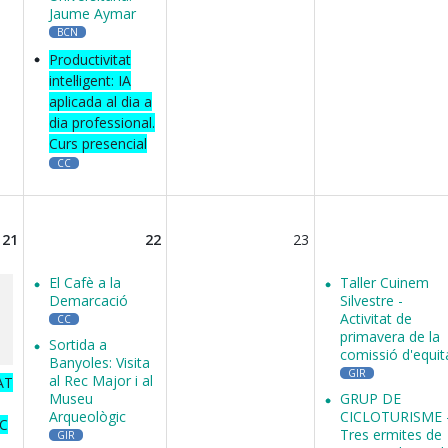
Jaume Aymar
BCN
Productivitat
intel·ligent: IA
aplicada al dia a
dia professional.
Curs presencial
CC
21
22
23
El Cafè a la
Taller Cuinem
Demarcació
Silvestre -
Activitat de
CC
primavera de la
Sortida a
comissió d'equit
Banyoles: Visita
GIR
al Rec Major i al
AT
Museu
GRUP DE
Arqueològic
CICLOTURISME 
SC
Tres ermites de
GIR