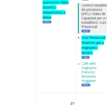
operacions M&A
Control estadísti
(fusions i
de processos
adquisicions) a
(SPC) i Índex de
debat
Capacitat per a 
estadístics. Curs
BCN
Presencial
BCN
Curs Presencial:
Finances per a
enginyers i
tècnics.
TAR
Cafè dels
Enginyers:
Francesc
Reventós
Puigjaner
BCN
27