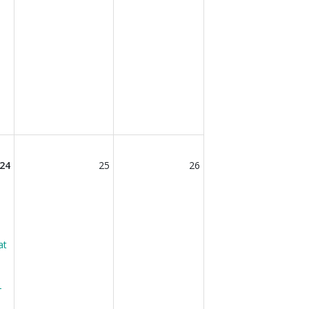
24
25
26
at
-