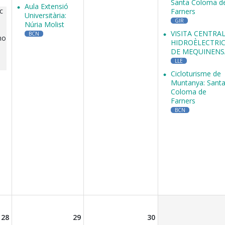
Santa Coloma d
Aula Extensió
c
Farners
Universitària:
GIR
Núria Molist
VISITA CENTRA
BCN
no
HIDROÈLECTRI
DE MEQUINENS
LLE
Cicloturisme de
Muntanya: Sant
Coloma de
Farners
BCN
28
29
30