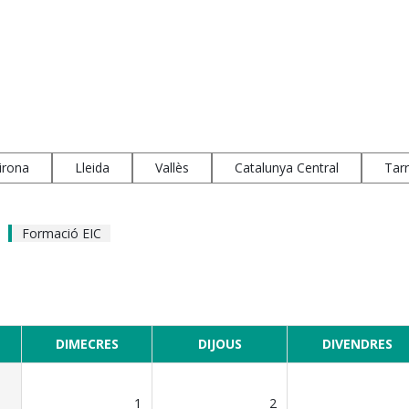
irona
Lleida
Vallès
Catalunya Central
Tar
Formació EIC
DIMECRES
DIJOUS
DIVENDRES
1
2