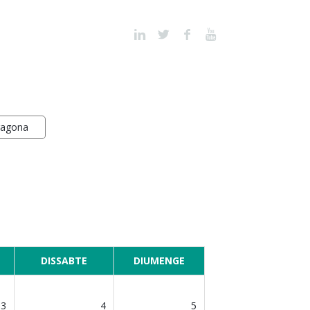
ragona
DISSABTE
DIUMENGE
3
4
5