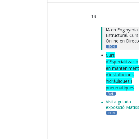
13
IA en Enginyeria
Estructural. Curs
Online en Direct
BCN
Curs
d'Especialització
en manteniment
d'instal·lacions
hidràuliques i
pneumàtiques
VAL
Visita guiada
exposició Matis
BCN