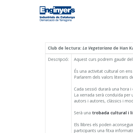
Club de lectura:
La Vegetariana
de Han K
Descripció:
Aquest curs podrem gaudir de
És una activitat cultural on en
Parlarem dels valors literaris de
Cada sessió durarà una hora i
La xerrada serà conduïda per un 
autors i autores, clàssics i mode
Serà una
trobada cultural i l
Els llibres els poden aconseguir
participants una fitxa informati