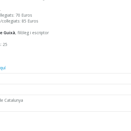
.
·legiats: 70 Euros
/col·legiats: 85 Euros
re Guixà
, filòleg i escriptor
: 25
aquí
 de Catalunya