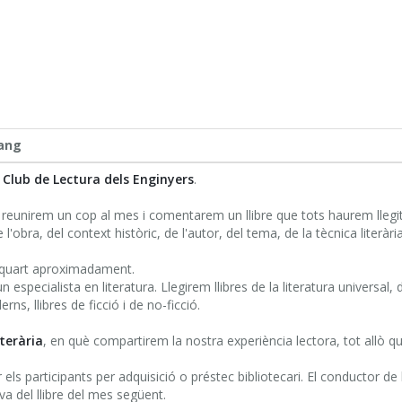
ang
l
Club de Lectura dels Enginyers
.
s reunirem un cop al mes i comentarem un llibre que tots haurem llegit
 l'obra, del context històric, de l'autor, del tema, de la tècnica literària
 quart aproximadament.
especialista en literatura. Llegirem llibres de la literatura universal, 
rns, llibres de ficció i de no-ficció.
iterària
, en què compartirem la nostra experiència lectora, tot allò que
 els participants per adquisició o préstec bibliotecari. El conductor de
va del llibre del mes següent.